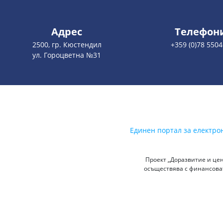
Адрес
Телефон
2500, гр. Кюстендил
+359 (0)78 550
ул. Гороцветна №31
Единен портал за електро
Проект „Доразвитие и цен
осъществява с финансоват