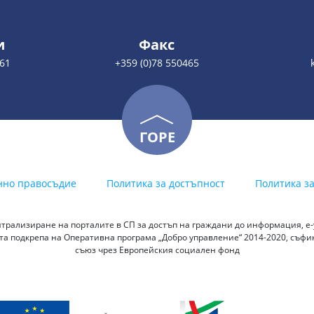
и
Факс
461
+359 (0)78 550465
ГОРЕ
нно правосъдие
Политика за достъпност
Политика з
трализиране на порталите в СП за достъп на граждани до информация, е-у
а подкрепа на Оперативна програма „Добро управление“ 2014-2020, съф
съюз чрез Европейския социален фонд