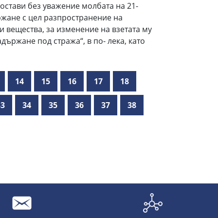
остави без уважение молбата на 21-
жане с цел разпространение на
 вещества, за изменение на взетата му
държане под стража“, в по- лека, като
14
15
16
17
18
33
34
35
36
37
38