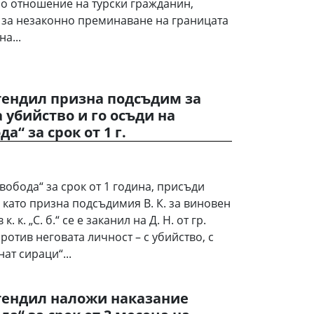
по отношение на турски гражданин,
 за незаконно преминаване на границата
а...
тендил призна подсъдим за
 убийство и го осъди на
а“ за срок от 1 г.
обода“ за срок от 1 година, присъди
 като призна подсъдимия В. К. за виновен
 к. к. „С. б.“ се е заканил на Д. Н. от гр.
отив неговата личност – с убийство, с
ат сираци“...
тендил наложи наказание