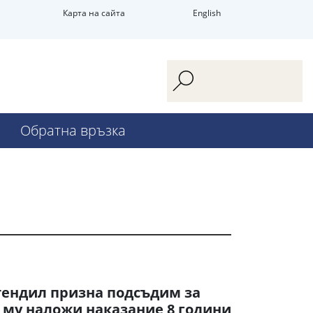
Карта на сайта
English
Обратна връзка
тендил призна подсъдим за
 му наложи наказание 8 години