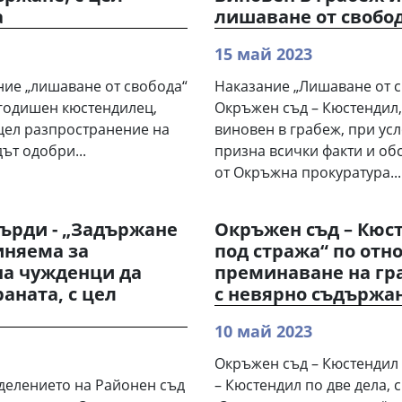
а
лишаване от свобо
15 май 2023
ие „лишаване от свобода“
Наказание „Лишаване от с
- годишен кюстендилец,
Окръжен съд – Кюстендил,
 цел разпространение на
виновен в грабеж, при ус
ът одобри...
призна всички факти и обс
от Окръжна прокуратура...
ърди - „Задържане
Окръжен съд – Кюс
иняема за
под стража“ по отн
на чужденци да
преминаване на гра
аната, с цел
с невярно съдържа
10 май 2023
Окръжен съд – Кюстендил
делението на Районен съд
– Кюстендил по две дела, 