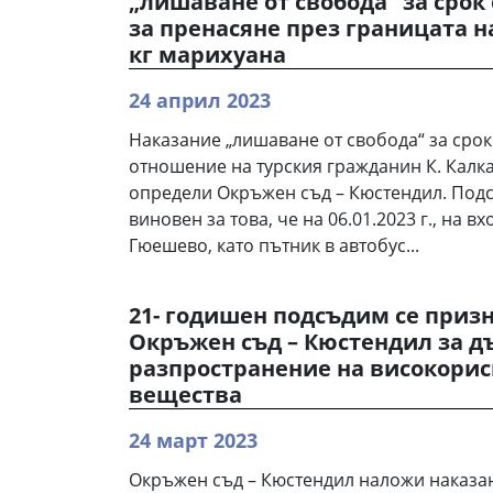
„лишаване от свобода“ за срок 
за пренасяне през границата на
кг марихуана
24 април 2023
Наказание „лишаване от свобода“ за срок
отношение на турския гражданин К. Калкан
определи Окръжен съд – Кюстендил. Подс
виновен за това, че на 06.01.2023 г., на 
Гюешево, като пътник в автобус...
21- годишен подсъдим се призн
Окръжен съд – Кюстендил за д
разпространение на високори
вещества
24 март 2023
Окръжен съд – Кюстендил наложи наказан