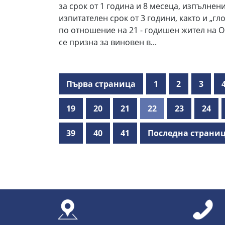
за срок от 1 година и 8 месеца, изпълнени
изпитателен срок от 3 години, както и „гло
по отношение на 21 - годишен жител на 
се призна за виновен в...
Първа страница
1
2
3
19
20
21
22
23
24
39
40
41
Последна страни