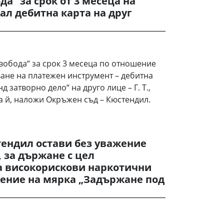
а“ за срок от 3 месеца на
ал дебитна карта на друг
вобода“ за срок 3 месеца по отношение
ване на платежен инструмент – дебитна
д затворно дело“ на друго лице – Г. Т.,
ра й, наложи Окръжен съд – Кюстендил.
тендил остави без уважение
 за държане с цел
а високорискови наркотични
нение на мярка „Задържане под