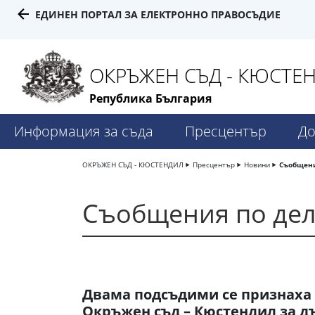
ЕДИНЕН ПОРТАЛ ЗА ЕЛЕКТРОННО ПРАВОСЪДИЕ
ОКРЪЖЕН СЪД - КЮСТЕ
Република България
Информация за съда
Пресцентър
До
ОКРЪЖЕН СЪД - КЮСТЕНДИЛ
Пресцентър
Новини
Съобщени
Съобщения по де
Двама подсъдими се признаха 
Окръжен съд – Кюстендил за д