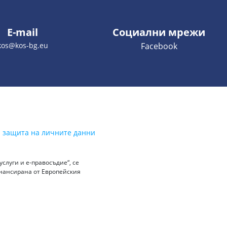
E-mail
Социални мрежи
kos@kos-bg.eu
Facebook
а защита на личните данни
слуги и е-правосъдие“, се
инансирана от Европейския