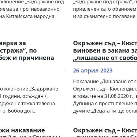
еотклонение „Задържане под
„Задържане под стража“, 
иняема за противозаконно
привлечен като обвиняем
на Китайската народна
и за съзнателно ползване н
мярка за
Окръжен съд – Кюс
стража“, по
виновен в закана за
беж и причинена
„лишаване от свобод
26 април 2023
Наказание „Лишаване от св
еотклонение „Задържане
Окръжен съд – Кюстендил,
1 години, осъждан /,
в това, че на 31.08.2020 г., в
дружен с тежка телесна
Дупница с престъпление пр
гр. Бобов дол...
думите „Децата ти ще остан
ожи наказание
Окръжен съд – Кюс