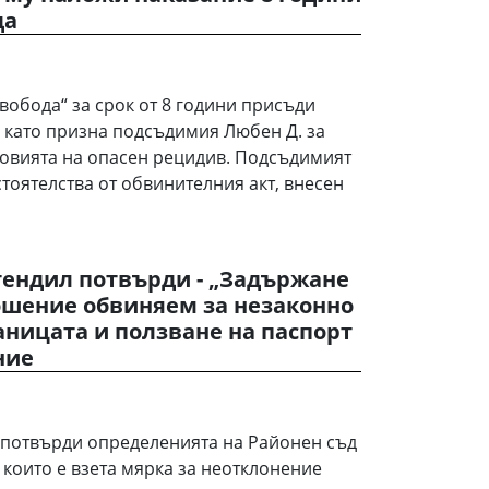
да
вобода“ за срок от 8 години присъди
 като призна подсъдимия Любен Д. за
ловията на опасен рецидив. Подсъдимият
тоятелства от обвинителния акт, внесен
тендил потвърди - „Задържане
ошение обвиняем за незаконно
ницата и ползване на паспорт
ние
 потвърди определенията на Районен съд
с които е взета мярка за неотклонение