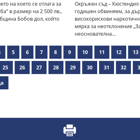
ето на което се отлага за
Окръжен съд – Кюстендил 
ба“ в размер на 2 500 лв.,
годишен обвиняем, за дър
Община Бобов дол, който
високорискови наркотични
мярка за неотклонение „За
неоснователна...
4
5
6
7
8
9
10
11
12
13
25
26
27
28
29
30
31
32
ца