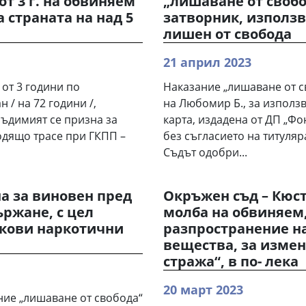
от 3 г. на обвиняем
„лишаване от свобод
 страната на над 5
затворник, използв
лишен от свобода
21 април 2023
 от 3 години по
Наказание „лишаване от с
 / на 72 години /,
на Любомир Б., за използ
ъдимият се призна за
карта, издадена от ДП „Фон
входящо трасе при ГКПП –
без съгласието на титуля
Съдът одобри...
а за виновен пред
Окръжен съд – Кюс
ържане, с цел
молба на обвиняем,
скови наркотични
разпространение н
вещества, за изме
стража“, в по- лека
20 март 2023
ие „лишаване от свобода“