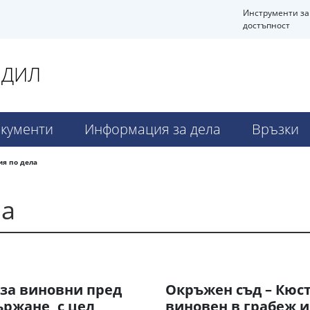
Инструменти за
достъпност
НДИЛ
кументи
Информация за дела
Връзки
я по дела
ла
за виновни пред
Окръжен съд – Кюс
ържане, с цел
виновен в грабеж и