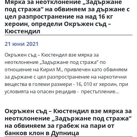
Мярка за неотклонение „Задържане
под стража“ на обвиняем за държане с
цел разпространение на над 16 кг
хероин, определи Окръжен съд –
Кюстендил
21 юни 2021
Окръжен съд – Кюстендил взе мярка за
неотклонение „Задържане под стража“ по
отношение на Кирил М., привлечен като обвиняем
за държане с цел разпространение на наркотични
вещества в големи размери - 16, 010 кг хероин, при
условията на опасен рецидив - престъпление...
Окръжен съд – Кюстендил взе мярка за
неотклонение „Задържане под стража“
на обвиняем за грабеж на пари от
банков клон в Дупница