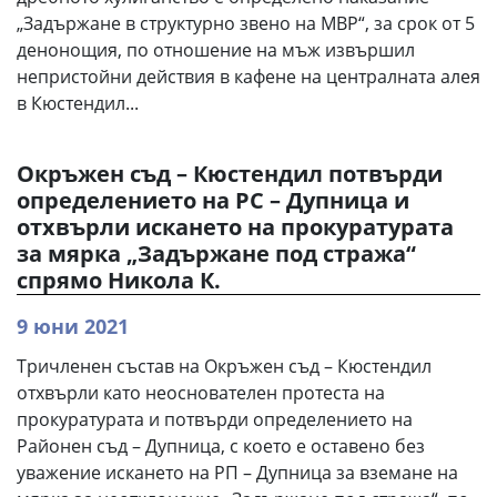
„Задържане в структурно звено на МВР“, за срок от 5
денонощия, по отношение на мъж извършил
непристойни действия в кафене на централната алея
в Кюстендил...
Окръжен съд – Кюстендил потвърди
определението на РС – Дупница и
отхвърли искането на прокуратурата
за мярка „Задържане под стража“
спрямо Никола К.
9 юни 2021
Тричленен състав на Окръжен съд – Кюстендил
отхвърли като неоснователен протеста на
прокуратурата и потвърди определението на
Районен съд – Дупница, с което е оставено без
уважение искането на РП – Дупница за вземане на