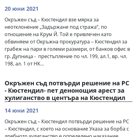
20 юни 2021
Окръжен съд – Кюстендил взе мярка за
неотклонение „Задържане под стража“, по
отношение на Крум Й. Той е привлечен като
обвиняем от Окръжна прокуратура – Кюстендил за
грабеж на пари в големи размери, от банков офис в
гр. Дупница - престъпление по чл. 199, ал.1, вр. чл.
198, ал. 1 от НК...
Окръжен съд потвърди решение на РС
- Кюстендил- пет денонощия арест за
хулиганство в центъра на Кюстендил
14 юни 2021
Окръжен съд – Кюстендил потвърди решение на РС
– Кюстендил, с което на основание Указа за борба с
дребното хулиганство е определено наказание