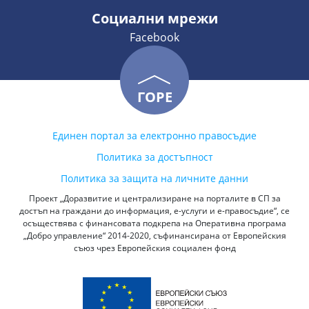
Социални мрежи
Facebook
ГОРЕ
Единен портал за електронно правосъдие
Политика за достъпност
Политика за защита на личните данни
Проект „Доразвитие и централизиране на порталите в СП за
достъп на граждани до информация, е-услуги и е-правосъдие“, се
осъществява с финансовата подкрепа на Оперативна програма
„Добро управление“ 2014-2020, съфинансирана от Европейския
съюз чрез Европейския социален фонд