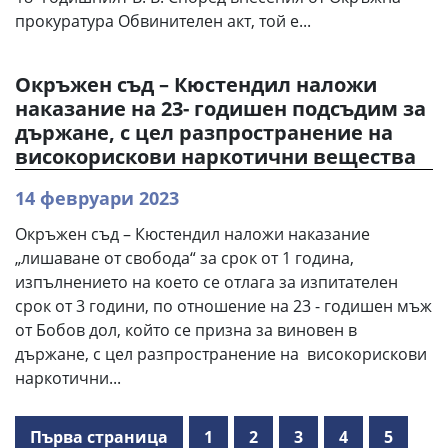
прокуратура Обвинителен акт, той е...
Окръжен съд – Кюстендил наложи
наказание на 23- годишен подсъдим за
държане, с цел разпространение на
високорискови наркотични вещества
14 февруари 2023
Окръжен съд – Кюстендил наложи наказание
„лишаване от свобода“ за срок от 1 година,
изпълнението на което се отлага за изпитателен
срок от 3 години, по отношение на 23 - годишен мъж
от Бобов дол, който се призна за виновен в
държане, с цел разпространение на високорискови
наркотични...
Първа страница
1
2
3
4
5