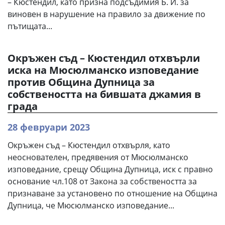
– Кюстендил, като призна подсъдимия Б. И. за
виновен в нарушение на правило за движение по
пътищата...
Окръжен съд – Кюстендил отхвърли
иска на Мюсюлманско изповедание
против Община Дупница за
собствеността на бившата джамия в
града
28 февруари 2023
Окръжен съд – Кюстендил отхвърля, като
неоснователен, предявения от Мюсюлманско
изповедание, срещу Община Дупница, иск с правно
основание чл.108 от Закона за собствеността за
признаване за установено по отношение на Община
Дупница, че Мюсюлманско изповедание...