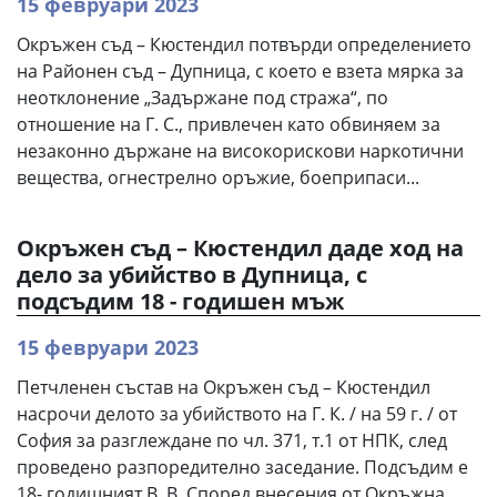
15 февруари 2023
Окръжен съд – Кюстендил потвърди определението
на Районен съд – Дупница, с което е взета мярка за
неотклонение „Задържане под стража“, по
отношение на Г. С., привлечен като обвиняем за
незаконно държане на високорискови наркотични
вещества, огнестрелно оръжие, боеприпаси...
Окръжен съд – Кюстендил даде ход на
дело за убийство в Дупница, с
подсъдим 18 - годишен мъж
15 февруари 2023
Петчленен състав на Окръжен съд – Кюстендил
насрочи делото за убийството на Г. К. / на 59 г. / от
София за разглеждане по чл. 371, т.1 от НПК, след
проведено разпоредително заседание. Подсъдим е
18- годишният В. В. Според внесения от Окръжна