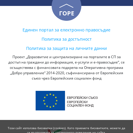
ГОРЕ
Единен портал за електронно правосъдие
Политика за достъпност
Политика за защита на личните данни
Проект „Доразвитие и централизиране на порталите в СП за
достъп на граждани до информация, е-услуги и е-правосъдие“, се
осъществява с финансовата подкрепа на Оперативна програма
„Добро управление“ 2014-2020, съфинансирана от Европейския
съюз чрез Европейския социален фонд
Този сайт използва бисквитки (cookies). Като приемете бисквитките, можете да
се възползвате от оптималното поведение на сайта.