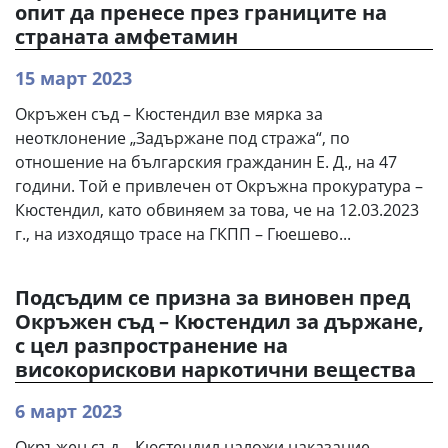
опит да пренесе през границите на
страната амфетамин
15 март 2023
Окръжен съд – Кюстендил взе мярка за
неотклонение „Задържане под стража“, по
отношение на българския гражданин Е. Д., на 47
години. Той е привлечен от Окръжна прокуратура –
Кюстендил, като обвиняем за това, че на 12.03.2023
г., на изходящо трасе на ГКПП – Гюешево...
Подсъдим се призна за виновен пред
Окръжен съд – Кюстендил за държане,
с цел разпространение на
високорискови наркотични вещества
6 март 2023
Окръжен съд – Кюстендил наложи наказание