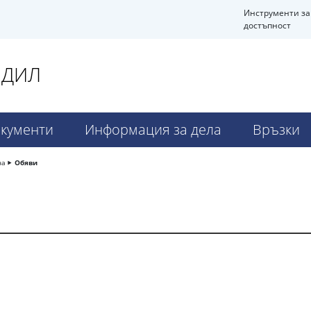
Инструменти за
достъпност
НДИЛ
кументи
Информация за дела
Връзки
ча
Обяви