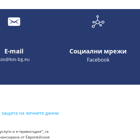
E-mail
Социални мрежи
kos@kos-bg.eu
Facebook
а защита на личните данни
слуги и е-правосъдие“, се
инансирана от Европейския