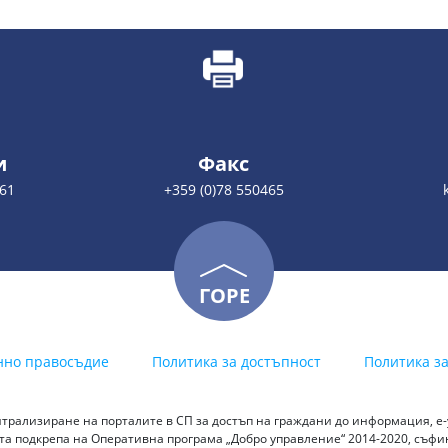
и
Факс
461
+359 (0)78 550465
ГОРЕ
нно правосъдие
Политика за достъпност
Политика з
трализиране на порталите в СП за достъп на граждани до информация, е-у
а подкрепа на Оперативна програма „Добро управление“ 2014-2020, съф