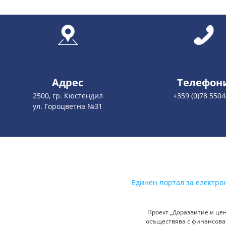
Адрес
Телефон
2500, гр. Кюстендил
+359 (0)78 550
ул. Гороцветна №31
Единен портал за електро
Проект „Доразвитие и цен
осъществява с финансоват