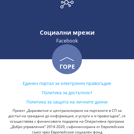
Социални мрежи
Facebook
ГОРЕ
Единен портал за електронно правосъдие
Политика за достъпност
Политика за защита на личните данни
Проект „Доразвитие и централизиране на порталите в СП за
достъп на граждани до информация, е-услуги и е-правосъдие“, се
осъществява с финансовата подкрепа на Оперативна програма
„Добро управление“ 2014-2020, съфинансирана от Европейския
съюз чрез Европейския социален фонд