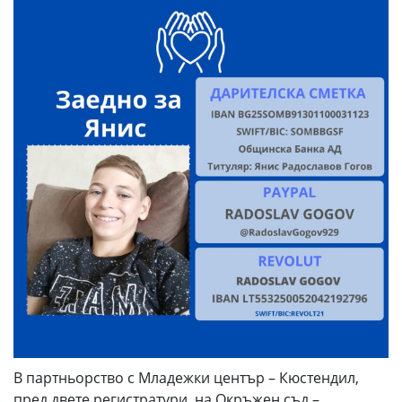
В партньорство с Младежки център – Кюстендил,
пред двете регистратури, на Окръжен съд –