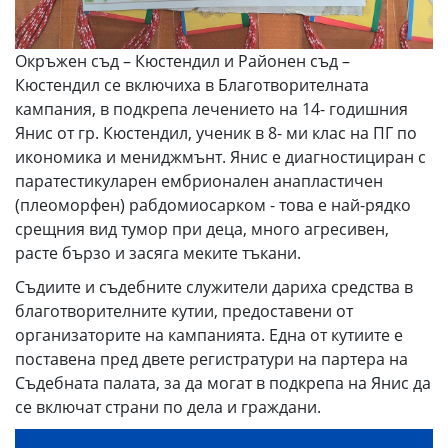
Окръжен съд – Кюстендил и Районен съд –
Кюстендил се включиха в Благотворителната
кампания, в подкрепа лечението на 14- годишния
Янис от гр. Кюстендил, ученик в 8- ми клас на ПГ по
икономика и мениджмънт. Янис е диагностициран с
паратестикуларен ембрионален анапластичен
(плеоморфен) рабдомиосарком - това е най-рядко
срещния вид тумор при деца, много агресивен,
расте бързо и засяга меките тъкани.
Съдиите и съдебните служители дариха средства в
благотворителните кутии, предоставени от
организаторите на кампанията. Една от кутиите е
поставена пред двете регистратури на партера на
Съдебната палата, за да могат в подкрепа на Янис да
се включат страни по дела и граждани.