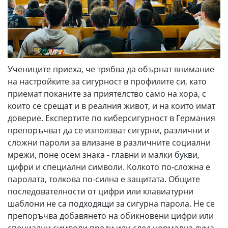
Учениците приеха, че трябва да обърнат внимание
на настройките за сигурност в профилите си, като
приемат поканите за приятелство само на хора, с
които се срещат и в реалния живот, и на които имат
доверие. Експертите по киберсигурност в Германия
препоръчват да се използват сигурни, различни и
сложни пароли за влизане в различните социални
мрежи, поне осем знака - главни и малки букви,
цифри и специални символи. Колкото по-сложна е
паролата, толкова по-силна е защитата. Общите
последователности от цифри или клавиатурни
шаблони не са подходящи за сигурна парола. Не се
препоръчва добавянето на обикновени цифри или
специални символи преди или след нормална дума.