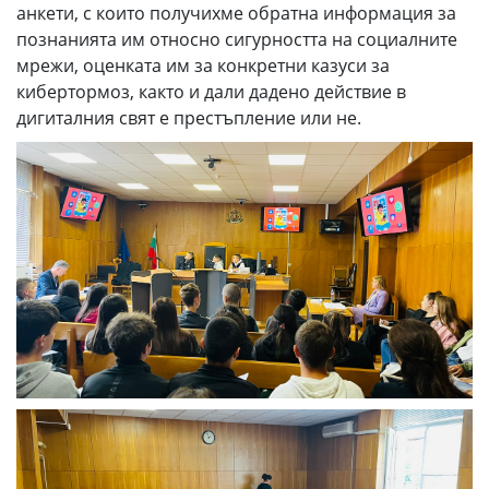
анкети, с които получихме обратна информация за
познанията им относно сигурността на социалните
мрежи, оценката им за конкретни казуси за
кибертормоз, както и дали дадено действие в
дигиталния свят е престъпление или не.