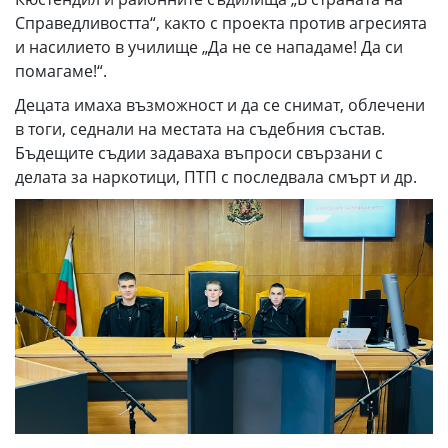
Справедливостта“, както с проекта против агресията
и насилието в училище „Да не се нападаме! Да си
помагаме!“.
Децата имаха възможност и да се снимат, облечени
в тоги, седнали на местата на съдебния състав.
Бъдещите съдии задаваха въпроси свързани с
делата за наркотици, ПТП с последвала смърт и др.