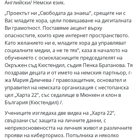
Английски/ Немски език.
„Проектът ни „Свободата да знаеш“, срещите ни с
Вас младите хора, цели повишаване на дигиталната
Ви грамотност. Поставяме акцент върху
опасностите, които крие интернет пространството.
Като желанието ни е, младите хора да управляват
социалните медии, а не те тях“, каза в началото на
обучението с осмокласниците председателят на
Окръжен съд Кюстендил, съдия Пенка Братанова. Тя
поздрави децата и от името на немския партньор, г-
жа Мария Димчева / правозащитник, основател и
управител на немската организация с нестопанска
цел „Харта 22“, със седалище в Мюнхен и клон в
България (Кюстендил) /.
Учениците изгледаха две видеа на „Харта 22“,
свързани със защита на личните данни, с
неприкосновеността на личния живот и различните
прояви на кибертормоз. Попълниха и няколко