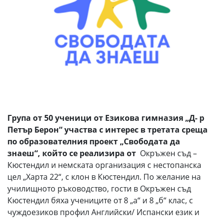
Група от 50 ученици от Езикова гимназия „Д- р
Петър Берон“ участва с интерес в третата среща
по образователния проект „Свободата да
знаеш“, който се реализира от
Окръжен съд –
Кюстендил и немската организация с нестопанска
цел „Харта 22“, с клон в Кюстендил. По желание на
училищното ръководство, гости в Окръжен съд
Кюстендил бяха учениците от 8 „а“ и 8 „б“ клас, с
чуждоезиков профил Английски/ Испански език и