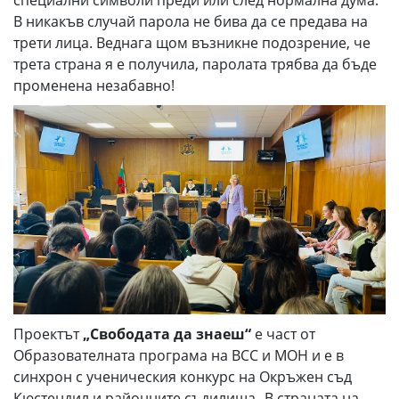
В никакъв случай парола не бива да се предава на
трети лица. Веднага щом възникне подозрение, че
трета страна я е получила, паролата трябва да бъде
променена незабавно!
Проектът
„Свободата да знаеш“
е част от
Образователната програма на ВСС и МОН и е в
синхрон с ученическия конкурс на Окръжен съд
Кюстендил и районните съдилища „В страната на