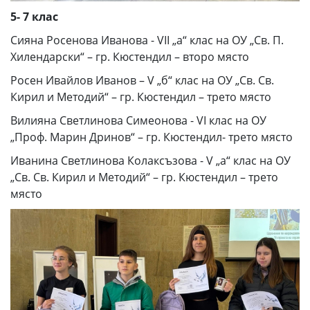
5- 7 клас
Сияна Росенова Иванова - VII „а“ клас на ОУ „Св. П.
Хилендарски“ – гр. Кюстендил – второ място
Росен Ивайлов Иванов – V „б“ клас на ОУ „Св. Св.
Кирил и Методий“ – гр. Кюстендил – трето място
Вилияна Светлинова Симеонова - VI клас на ОУ
„Проф. Марин Дринов“ – гр. Кюстендил- трето място
Иванина Светлинова Колаксъзова - V „а“ клас на ОУ
„Св. Св. Кирил и Методий“ – гр. Кюстендил – трето
място