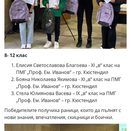
8- 12 клас
Елисия Светославова Благоева - XI „в“ клас на
ПМГ „Проф. Ем. Иванов“ – гр. Кюстендил
Бояна Николаева Якимова - XI „в“ клас на ПМГ
„Проф. Ем. Иванов“ – гр. Кюстендил
Стела Юлиянова Васева – IX „в“ клас на ПМГ
„Проф. Ем. Иванов“ – гр. Кюстендил
Победителите получиха раници, които да пълнят с
нови знания, впечатления, скицници и боички.