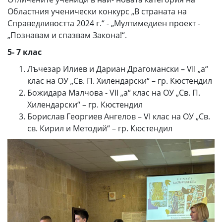
Областния ученически конкурс „В страната на
Справедливостта 2024 г.“ - „Мултимедиен проект -
„Познавам и спазвам Закона!“.
5- 7 клас
Лъчезар Илиев и Дариан Драгомански – VII „а“
клас на ОУ „Св. П. Хилендарски“ – гр. Кюстендил
Божидара Малчова - VII „а“ клас на ОУ „Св. П.
Хилендарски“ – гр. Кюстендил
Борислав Георгиев Ангелов – VI клас на ОУ „Св.
св. Кирил и Методий“ – гр. Кюстендил