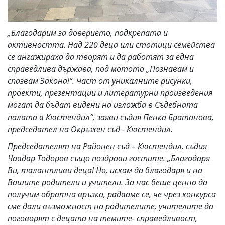
„Благодарим за доверието, подкрепата и
активността. Над 220 деца или стотици семейства
се ангажираха да творят и да работят за една
справедлива държава, под мотото „Познавам и
спазвам Закона!“. Част от уникалните рисунки,
проекти, презентации и литературни произведения
могат да бъдат видени на изложба в Съдебната
палата в Кюстендил“, заяви съдия Пенка Братанова,
председател на Окръжен съд - Кюстендил.
Председателят на Районен съд – Кюстендил, съдия
Чавдар Тодоров също поздрави гостите. „Благодаря
Ви, талантливи деца! Но, искам да благодаря и на
Вашите родители и учители.
За нас беше ценно да
получим обратна връзка, радваме се, че чрез конкурса
сме дали възможност на родителите, учителите да
поговорят с децата на темите- справедливост,