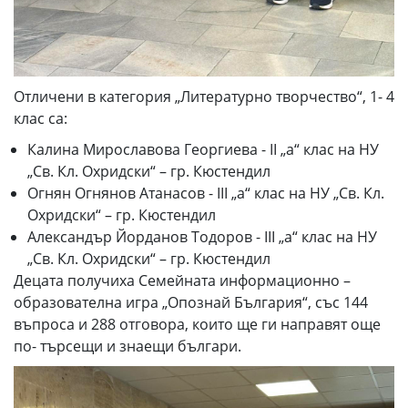
Отличени в категория „Литературно творчество“, 1- 4
клас са:
Калина Мирославова Георгиева - II „а“ клас на НУ
„Св. Кл. Охридски“ – гр. Кюстендил
Огнян Огнянов Атанасов - III „а“ клас на НУ „Св. Кл.
Охридски“ – гр. Кюстендил
Александър Йорданов Тодоров - III „а“ клас на НУ
„Св. Кл. Охридски“ – гр. Кюстендил
Децата получиха Семейната информационно –
образователна игра „Опознай България“, със 144
въпроса и 288 отговора, които ще ги направят още
по- търсещи и знаещи българи.