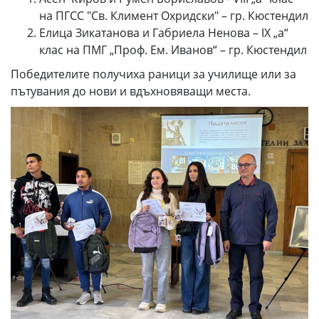
на ПГСС "Св. Климент Охридски" – гр. Кюстендил
Елица Зикатанова и Габриела Ненова – IX „а“
клас на ПМГ „Проф. Ем. Иванов“ – гр. Кюстендил
Победителите получиха раници за училище или за
пътувания до нови и вдъхновяващи места.