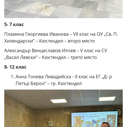
5- 7 клас
Пламена Георгиева Иванова – VII клас на ОУ „Св. П.
Хилендарски“ – Кюстендил – второ място
Александър Венцеславов Илчев – V клас на СУ
„Васил Левски“ – Кюстендил – трето място
8
- 12 клас
Анна Тонева Ливадийска - X клас на ЕГ „Д- р
Петър Берон“ – гр. Кюстендил