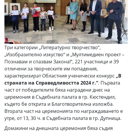
Три категории „Литературно творчество“,
„Изобразително изкуство“ и „Мултимедиен проект –
Познавам и спазвам Закона!“, 221 участници и 39
отличени за творческите им попадения,
характеризират Областния ученически конкурс
„В
страната на Справедливостта 2024 г.“
. Първата
част от победителите бяха наградени днес на
церемония в Съдебната палата в гр. Кюстендил,
където бе открита и Благотворителна изложба.
Втората част на церемонията по награждаването е
утре, от 13, 30 ч. в Съдебната палата в гр. Дупница.
Домакини на днешната церемония бяха съдия