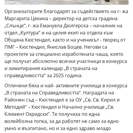
Организаторите благодарят за съдействието на г- жа
Маргарита Цекина – директор на детска градина
„Слънце“, г- жа Емануела Дюлгерска – началник на
отдел „Култура“ и на целия екип на отдела към
Община Кюстендил, както и на ученикът - творец от
ПМГ – Кюстендил, Янислав Боцев. Негови са
проектите за специално изработената чаша, която
ще получат абсолютно всички участници в конкурса
и лимитирания календар „В страната на
справедливостта“ за 2025 година.
Отличени бяха и най- активните училища в конкурса
„В страната на Справедливостта“. Наградата на
Районен съд – Кюстендил е за ОУ „Св. Св. Кирил и
Методий“ – Кюстендил и Начално училище „Св.
Климент Охридски“. Те получиха по една
волейболна топка, за да работят не само за едно
умно и възпитано, но и за едно здраво младо