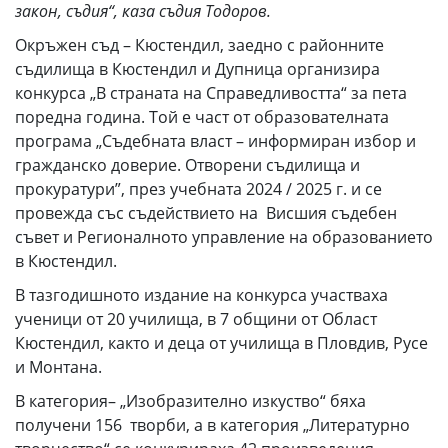
закон, съдия“, каза съдия Тодоров.
Окръжен съд – Кюстендил, заедно с районните
съдилища в Кюстендил и Дупница организира
конкурса „В страната на Справедливостта“ за пета
поредна година. Той е част от образователната
програма „Съдебната власт – информиран избор и
гражданско доверие. Отворени съдилища и
прокуратури”, през учебната 2024 / 2025 г. и се
провежда със съдействието на Висшия съдебен
съвет и Регионалното управление на образованието
в Кюстендил.
В тазгодишното издание на конкурса участваха
ученици от 20 училища, в 7 общини от Област
Кюстендил, както и деца от училища в Пловдив, Русе
и Монтана.
В категория– „Изобразително изкуство“ бяха
получени 156 творби, а в категория „Литературно