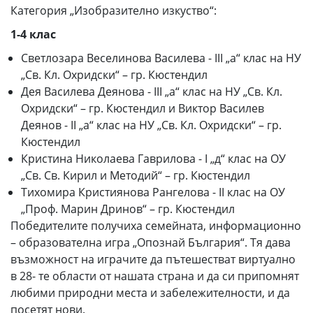
Категория „Изобразително изкуство“:
1-
4 клас
Светлозара Веселинова Василева - III „а“ клас на НУ
„Св. Кл. Охридски“ – гр. Кюстендил
Дея Василева Деянова - III „а“ клас на НУ „Св. Кл.
Охридски“ – гр. Кюстендил и Виктор Василев
Деянов - II „а“ клас на НУ „Св. Кл. Охридски“ – гр.
Кюстендил
Кристина Николаева Гаврилова - I „д“ клас на ОУ
„Св. Св. Кирил и Методий“ – гр. Кюстендил
Тихомира Кристиянова Рангелова - II клас на ОУ
„Проф. Марин Дринов“ – гр. Кюстендил
Победителите получиха семейната, информационно
– образователна игра „Опознай България“. Тя дава
възможност на играчите да пътешестват виртуално
в 28- те области от нашата страна и да си припомнят
любими природни места и забележителности, и да
посетят нови.