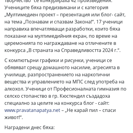
творчество“ се конкурираха 42 произведения.
Учениците бяха предизвикани и с категория
„Мултимедиен проект – презентация или блог- сайт,
на тема „Познавам и спазвам Закона!“. 17 ученици
направиха впечатляващи разработки, които бяха
показани на мултимедийния екран, по време на
церемонията по награждаване на отличените в
конкурса „В страната на Справедливостта 2024 г.“.
С компютърни графики и рисунки, ученици се
обявяват срещу домашното насилие, агресията в
училище, разпространението на наркотични
вещества и управлението на МПС след употреба на
алкохол. Ученици от Професионалната гимназия по
селско стопанство в гр. Кюстендил създадоха
специално за целите на конкурса блог - сайт:
www.pravatanapatya.net
– „Не карай пил – спаси
живот!“.
Наградени днес бяха: