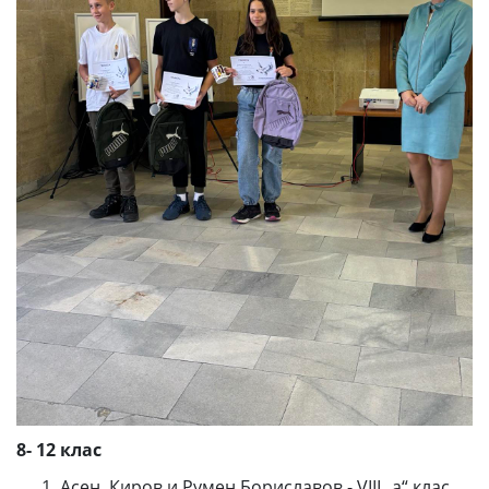
8- 12 клас
Асен Киров и Румен Бориславов - VIII „а“ клас