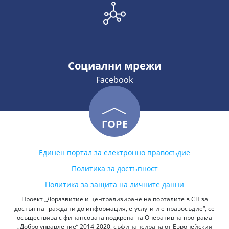
Социални мрежи
Facebook
ГОРЕ
Единен портал за електронно правосъдие
Политика за достъпност
Политика за защита на личните данни
Проект „Доразвитие и централизиране на порталите в СП за
достъп на граждани до информация, е-услуги и е-правосъдие“, се
осъществява с финансовата подкрепа на Оперативна програма
„Добро управление“ 2014-2020, съфинансирана от Европейския