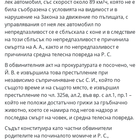
лек автомобил, със скорост около 89 км/ч, която не е
била съобразена с условията на видимост и в
нарушение на Закона за движение по пътищата, с
управлявания от нея лек автомобил по
непредпазливост се е сблъскала с коне и в следствие
на този сблъсък по непредпазливост е причинила
смъртта на А. А., както и по непредпазливост е
причинила средна телесна повреда на Р. С.
В обвинителния акт на прокуратурата е посочено, че
Й. В. е извършила това престъпление при
независимо съпричиняване със С. И., който по
същото време и на същото място, е извършил
престъпление по чл. 325в, ал.2, във вр. с ал.1, пр.1 –
който не положи достатъчно грижи за гръбначно
животно, което се намира под негов надзор и
последва смърт на човек, и средна телесна повреда.
Съдът конституира като частни обвинители
родителите на починалото момиче и Р. С.,