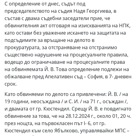
С определение от днес, съдът под
председателството на съдия Надя Георгиева, в
състав с двама съдебни заседатели прие, че
обвинителния акт отговаря на изискванията на НПК,
като остави без уважение искането на защитата на
подсъдимите за връщане на делото в
прокуратурата, за отстраняване на отстранимо
съществено нарушение на процесуалните правила,
водещо до ограничаване на процесуалните права
на обвиняемата Й. В. Това определение подлежи на
обжалване пред Апелативен съд – София, в 7- дневен
срок.
Като обвиняеми по делото са привлечени: Й. В. / на
19 години, неосъждана / и С. И. / на 71 г., осъждан /,
и двамата от гр. Кюстендил. Срещу Й. В. е повдигнато
обвинение за това, че на 28.12.2024 г., около 01, 20 ч.
през нощта, на първокласен път I- 6, от гр.
Кюстендил към село Ябълково, управлявайки МПС –