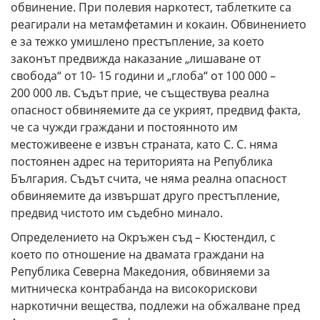
обвинение. При полевия наркотест, таблетките са
реагирали на метамфетамин и кокаин. Обвинението
е за тежко умишлено престъпление, за което
законът предвижда наказание „лишаване от
свобода“ от 10- 15 години и „глоба“ от 100 000 –
200 000 лв. Съдът прие, че съществува реална
опасност обвиняемите да се укрият, предвид факта,
че са чужди граждани и постоянното им
местоживеене е извън страната, като С. С. няма
постоянен адрес на територията на Република
България. Съдът счита, че няма реална опасност
обвиняемите да извършат друго престъпление,
предвид чистото им съдебно минало.
Определението на Окръжен съд – Кюстендил, с
което по отношение на двамата граждани на
Република Северна Македония, обвиняеми за
митническа контрабанда на високорискови
наркотични вещества, подлежи на обжалване пред