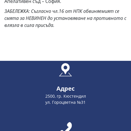
Апелативен съд – София.
ЗАБЕЛЕЖКА: Съгласно чл.16 от НПК обвиняемият се
смята за НЕВИНЕН до установяване на противното с
влязла в сила присъда.
Адрес
2500, гр. Кюстендил
ул. Гороцветна №31