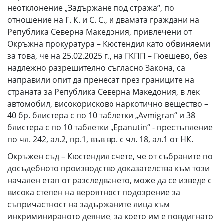
неотклонение „Задържане под стража“, по
отношение на Г. К. и С. С., и двамата граждани на
Република Северна Македония, привлечени от
Окръжна прокуратура – Кюстендил като обвиняеми
за това, че на 25.02.2025 г., на ГКПП – Гюешево, без
надлежно разрешително съгласно Закона, са
направили опит да пренесат през границите на
страната за Република Северна Македония, в лек
автомобил, високорисково наркотично вещество –
40 бр. блистера с по 10 таблетки „Avmigran“ и 38
блистера с по 10 таблетки „Epanutin“ - престъпление
по чл. 242, ал.2, пр.1, във вр. с чл. 18, ал.1 от НК.
Окръжен съд – Кюстендил счете, че от събраните по
досъдебното производство доказателства към този
начален етап от разследването, може да се изведе с
висока степен на вероятност подозрение за
съпричастност на задържаните лица към
инкриминираното деяние, за което им е повдигнато