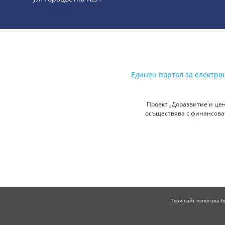
Единен портал за електро
Проект „Доразвитие и цен
осъществява с финансоват
Този сайт използва б