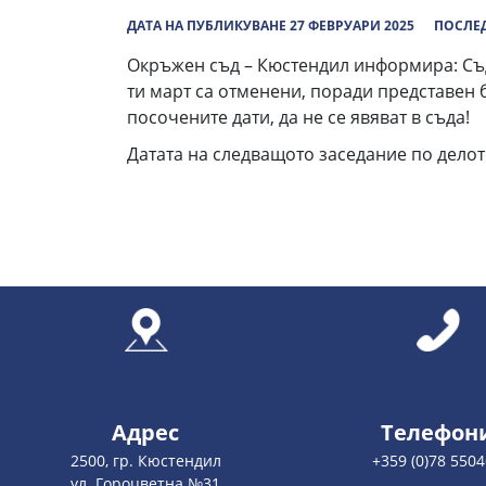
ДАТА НА ПУБЛИКУВАНЕ 27 ФЕВРУАРИ 2025
ПОСЛЕД
Окръжен съд – Кюстендил информира: Съдеб
ти март са отменени, поради представен б
посочените дати, да не се явяват в съда!
Датата на следващото заседание по делото 
Адрес
Телефон
2500, гр. Кюстендил
+359 (0)78 550
ул. Гороцветна №31