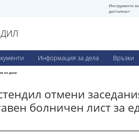
Инструменти за
достъпност
НДИЛ
кументи
Информация за дела
Връзки
я по дела
стендил отмени заседани
тавен болничен лист за е