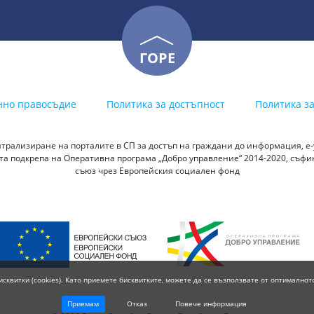
ГОРЕ
нно правосъдие
Политика за достъпност
Политика з
трализиране на порталите в СП за достъп на граждани до информация, е-у
а подкрепа на Оперативна програма „Добро управление“ 2014-2020, съф
съюз чрез Европейския социален фонд
исквитки (cookies). Като приемете бисквитките, можете да се възползвате от оптималнот
Приемам
Отказ
Повече информация