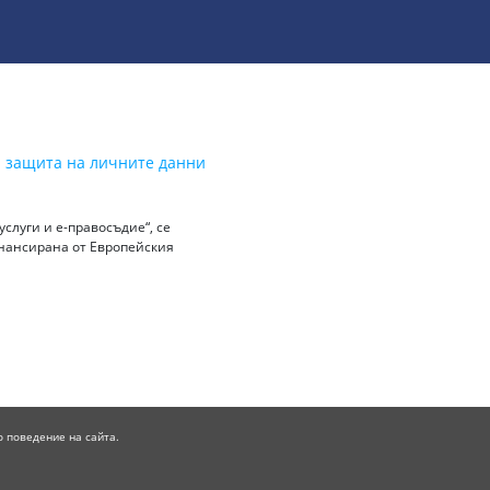
а защита на личните данни
слуги и е-правосъдие“, се
инансирана от Европейския
о поведение на сайта.