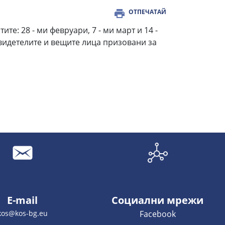
ОТПЕЧАТАЙ
е: 28 - ми февруари, 7 - ми март и 14 -
Свидетелите и вещите лица призовани за
E-mail
Социални мрежи
kos@kos-bg.eu
Facebook