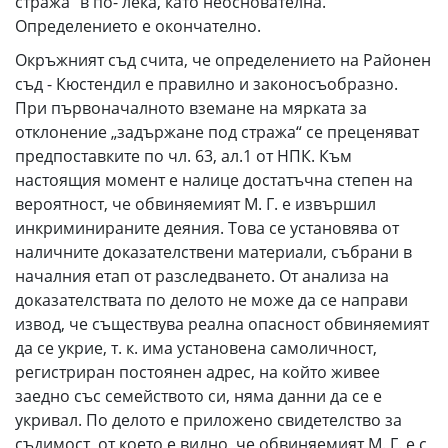
стража" в по- лека, като неоснователна.
Определението е окончателно.
Окръжният съд счита, че определението на Районен
съд - Кюстендил е правилно и законосъобразно.
При първоначалното вземане на мярката за
отклонение „задържане под стража“ се преценяват
предпоставките по чл. 63, ал.1 от НПК. Към
настоящия момент е налице достатъчна степен на
вероятност, че обвиняемият М. Г. е извършил
инкриминираните деяния. Това се установява от
наличните доказателствени материали, събрани в
началния етап от разследването. От анализа на
доказателствата по делото не може да се направи
извод, че съществува реална опасност обвиняемият
да се укрие, т. к. има установена самоличност,
регистриран постоянен адрес, на който живее
заедно със семейството си, няма данни да се е
укривал. По делото е приложено свидетелство за
съдимост, от което е видно, че обвиняемият М. Г. е с