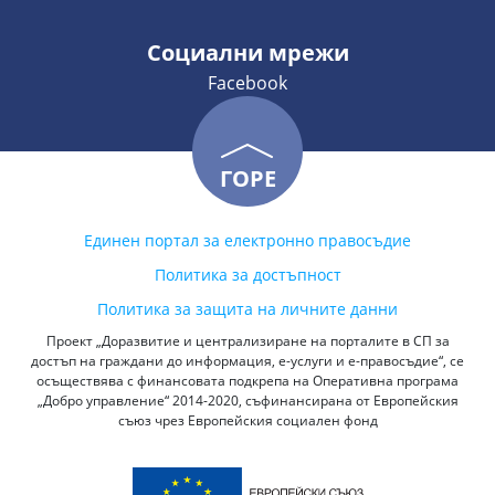
Социални мрежи
Facebook
ГОРЕ
Единен портал за електронно правосъдие
Политика за достъпност
Политика за защита на личните данни
Проект „Доразвитие и централизиране на порталите в СП за
достъп на граждани до информация, е-услуги и е-правосъдие“, се
осъществява с финансовата подкрепа на Оперативна програма
„Добро управление“ 2014-2020, съфинансирана от Европейския
съюз чрез Европейския социален фонд