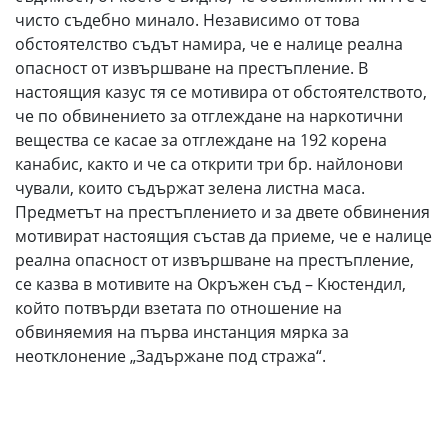
чисто съдебно минало. Независимо от това
обстоятелство съдът намира, че е налице реална
опасност от извършване на престъпление. В
настоящия казус тя се мотивира от обстоятелството,
че по обвинението за отглеждане на наркотични
вещества се касае за отглеждане на 192 корена
канабис, както и че са открити три бр. найлонови
чували, които съдържат зелена листна маса.
Предметът на престъплението и за двете обвинения
мотивират настоящия състав да приеме, че е налице
реална опасност от извършване на престъпление,
се казва в мотивите на Окръжен съд – Кюстендил,
който потвърди взетата по отношение на
обвиняемия на първа инстанция мярка за
неотклонение „Задържане под стража“.