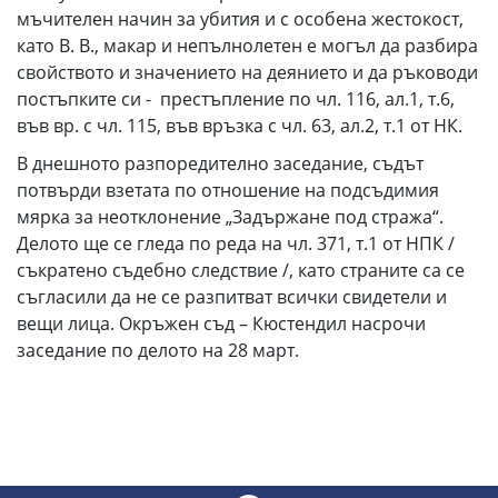
мъчителен начин за убития и с особена жестокост,
като В. В., макар и непълнолетен е могъл да разбира
свойството и значението на деянието и да ръководи
постъпките си - престъпление по чл. 116, ал.1, т.6,
във вр. с чл. 115, във връзка с чл. 63, ал.2, т.1 от НК.
В днешното разпоредително заседание, съдът
потвърди взетата по отношение на подсъдимия
мярка за неотклонение „Задържане под стража“.
Делото ще се гледа по реда на чл. 371, т.1 от НПК /
съкратено съдебно следствие /, като страните са се
съгласили да не се разпитват всички свидетели и
вещи лица. Окръжен съд – Кюстендил насрочи
заседание по делото на 28 март.