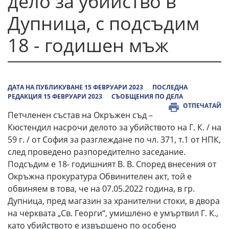
дело за убийство в
Дупница, с подсъдим
18 - годишен мъж
ДАТА НА ПУБЛИКУВАНЕ 15 ФЕВРУАРИ 2023
ПОСЛЕДНА
РЕДАКЦИЯ 15 ФЕВРУАРИ 2023
СЪОБЩЕНИЯ ПО ДЕЛА
ОТПЕЧАТАЙ
Петчленен състав на Окръжен съд –
Кюстендил насрочи делото за убийството на Г. К. / на
59 г. / от София за разглеждане по чл. 371, т.1 от НПК,
след проведено разпоредително заседание.
Подсъдим е 18- годишният В. В. Според внесения от
Окръжна прокуратура Обвинителен акт, той е
обвиняем в това, че на 07.05.2022 година, в гр.
Дупница, пред магазин за хранителни стоки, в двора
на черквата „Св. Георги“, умишлено е умъртвил Г. К.,
като убийството е извършено по особено