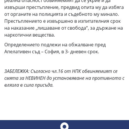
реална опасност обвиняемият да се укрие и да
извърши престъпление, предвид опита му да избяга
от органите на полицията и съдебното му минало.
Престъплението е извършено в изпитателния срок
на наказание „лишаване от свобода“, за държане на
наркотични вещества.
Определението подлежи на обжалване пред
Апелативен съд – София, в 3- дневен срок.
ЗАБЕЛЕЖКА: Съгласно чл.16 от НПК обвиняемият се
смята за НЕВИНЕН до установяване на противното с
влязла в сила присъда.