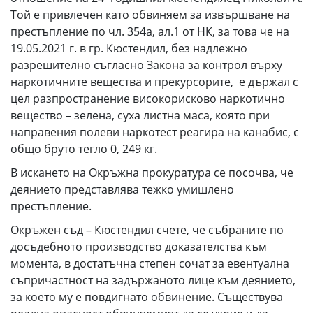
Той е привлечен като обвиняем за извършване на
престъпление по чл. 354а, ал.1 от НК, за това че на
19.05.2021 г. в гр. Кюстендил, без надлежно
разрешително съгласно Закона за контрол върху
наркотичните вещества и прекурсорите, е държал с
цел разпространение високорисково наркотично
вещество – зелена, суха листна маса, която при
направения полеви наркотест реагира на канабис, с
общо бруто тегло 0, 249 кг.
В искането на Окръжна прокуратура се посочва, че
деянието представлява тежко умишлено
престъпление.
Окръжен съд – Кюстендил счете, че събраните по
досъдебното производство доказателства към
момента, в достатъчна степен сочат за евентуална
съпричастност на задържаното лице към деянието,
за което му е повдигнато обвинение. Съществува